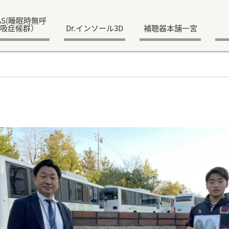
AS(睡眠時無呼
吸症候群）
Dr.インソール3D
補聴器本舗一宮