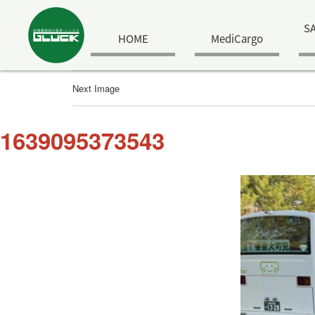
S
HOME
MediCargo
Next Image
1639095373543