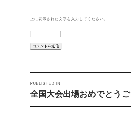
上に表示された文字を入力してください。
投
稿
PUBLISHED IN
ナ
全国大会出場おめでとうご
ビ
ゲ
ー
シ
ョ