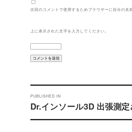
次回のコメントで使用するためブラウザーに自分の名
上に表示された文字を入力してください。
投
稿
PUBLISHED IN
ナ
Dr.インソール3D 出張
ビ
ゲ
ー