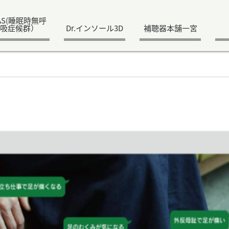
AS(睡眠時無呼
吸症候群）
Dr.インソール3D
補聴器本舗一宮