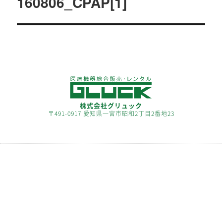
160806_CPAP[1]
ビ
ゲ
ー
シ
ョ
ン
株式会社グリュック
〒491-0917 愛知県一宮市昭和2丁目2番地23